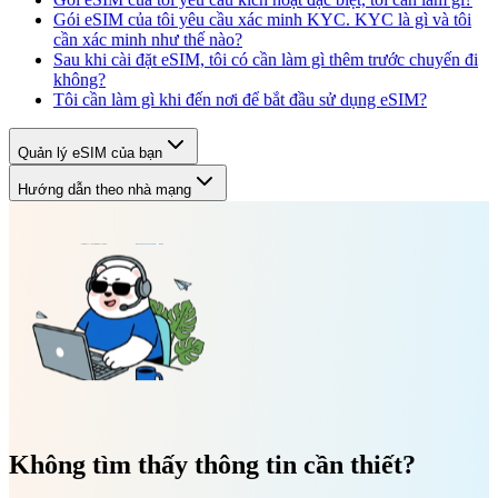
Gói eSIM của tôi yêu cầu xác minh KYC. KYC là gì và tôi
cần xác minh như thế nào?
Sau khi cài đặt eSIM, tôi có cần làm gì thêm trước chuyến đi
không?
Tôi cần làm gì khi đến nơi để bắt đầu sử dụng eSIM?
Quản lý eSIM của bạn
Hướng dẫn theo nhà mạng
Không tìm thấy thông tin cần thiết?