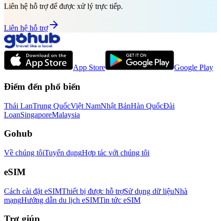
Liên hệ hỗ trợ để được xử lý trực tiếp.
Liên hệ hỗ trợ
App Store
Google Play
Điểm đến phổ biến
Thái Lan
Trung Quốc
Việt Nam
Nhật Bản
Hàn Quốc
Đài
Loan
Singapore
Malaysia
Gohub
Về chúng tôi
Tuyển dụng
Hợp tác với chúng tôi
eSIM
Cách cài đặt eSIM
Thiết bị được hỗ trợ
Sử dụng dữ liệu
Nhà
mạng
Hướng dẫn du lịch eSIM
Tin tức eSIM
Trợ giúp