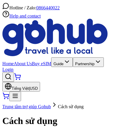
Hotline / Zalo:
0866440022
Help and contact
Home
About Us
Buy eSIM
Guide
Partnership
Login
Tiếng Việt
|
USD
Trung tâm trợ giúp Gohub
Cách sử dụng
Cách sử dụng