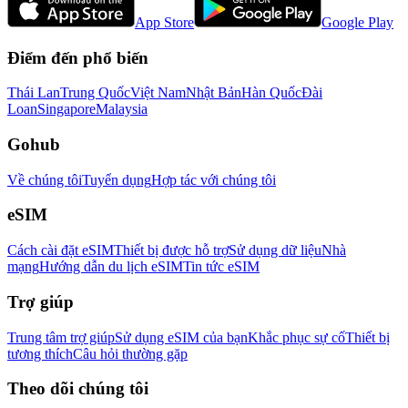
App Store
Google Play
Điểm đến phổ biến
Thái Lan
Trung Quốc
Việt Nam
Nhật Bản
Hàn Quốc
Đài
Loan
Singapore
Malaysia
Gohub
Về chúng tôi
Tuyển dụng
Hợp tác với chúng tôi
eSIM
Cách cài đặt eSIM
Thiết bị được hỗ trợ
Sử dụng dữ liệu
Nhà
mạng
Hướng dẫn du lịch eSIM
Tin tức eSIM
Trợ giúp
Trung tâm trợ giúp
Sử dụng eSIM của bạn
Khắc phục sự cố
Thiết bị
tương thích
Câu hỏi thường gặp
Theo dõi chúng tôi