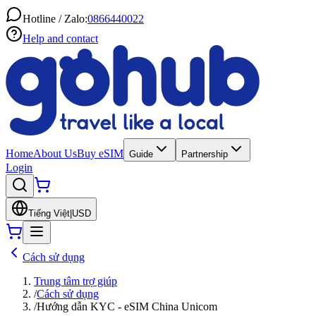
Hotline / Zalo:
0866440022
Help and contact
Home
About Us
Buy eSIM
Guide
Partnership
Login
Tiếng Việt
|
USD
Cách sử dụng
Trung tâm trợ giúp
/
Cách sử dụng
/
Hướng dẫn KYC - eSIM China Unicom