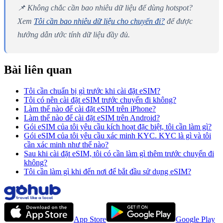
📌 Không chắc cần bao nhiêu dữ liệu để dùng hotspot?
Xem
Tôi cần bao nhiêu dữ liệu cho chuyến đi?
để được
hướng dẫn ước tính dữ liệu đầy đủ.
Bài liên quan
Tôi cần chuẩn bị gì trước khi cài đặt eSIM?
Tôi có nên cài đặt eSIM trước chuyến đi không?
Làm thế nào để cài đặt eSIM trên iPhone?
Làm thế nào để cài đặt eSIM trên Android?
Gói eSIM của tôi yêu cầu kích hoạt đặc biệt, tôi cần làm gì?
Gói eSIM của tôi yêu cầu xác minh KYC. KYC là gì và tôi
cần xác minh như thế nào?
Sau khi cài đặt eSIM, tôi có cần làm gì thêm trước chuyến đi
không?
Tôi cần làm gì khi đến nơi để bắt đầu sử dụng eSIM?
App Store
Google Play