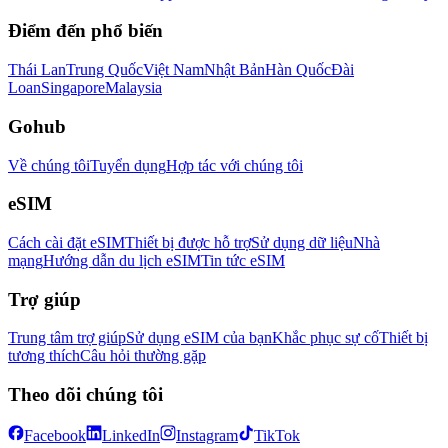
Điểm đến phổ biến
Thái Lan
Trung Quốc
Việt Nam
Nhật Bản
Hàn Quốc
Đài
Loan
Singapore
Malaysia
Gohub
Về chúng tôi
Tuyển dụng
Hợp tác với chúng tôi
eSIM
Cách cài đặt eSIM
Thiết bị được hỗ trợ
Sử dụng dữ liệu
Nhà
mạng
Hướng dẫn du lịch eSIM
Tin tức eSIM
Trợ giúp
Trung tâm trợ giúp
Sử dụng eSIM của bạn
Khắc phục sự cố
Thiết bị
tương thích
Câu hỏi thường gặp
Theo dõi chúng tôi
Facebook
LinkedIn
Instagram
TikTok