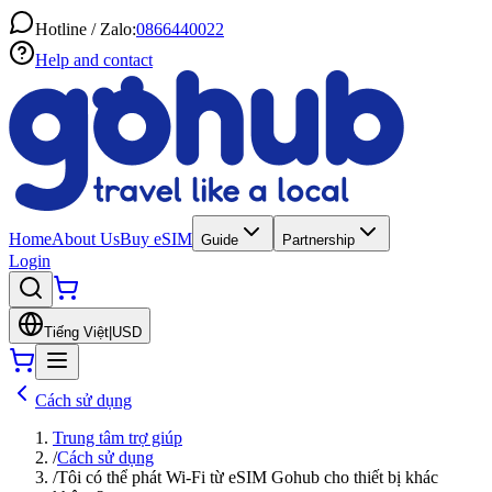
Hotline / Zalo:
0866440022
Help and contact
Home
About Us
Buy eSIM
Guide
Partnership
Login
Tiếng Việt
|
USD
Cách sử dụng
Trung tâm trợ giúp
/
Cách sử dụng
/
Tôi có thể phát Wi-Fi từ eSIM Gohub cho thiết bị khác