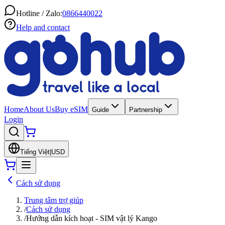
Hotline / Zalo:
0866440022
Help and contact
Home
About Us
Buy eSIM
Guide
Partnership
Login
Tiếng Việt
|
USD
Cách sử dụng
Trung tâm trợ giúp
/
Cách sử dụng
/
Hướng dẫn kích hoạt - SIM vật lý Kango