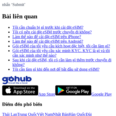
nhấn ‘Submit’
Bài liên quan
Tôi cần chuẩn bị gì trước khi cài đặt eSIM?
Tôi có nên cài đặt eSIM trước chuyến đi không?
Làm thế nào để cài đặt eSIM trên iPhone?
Làm thế nào để cài đặt eSIM trên Android?
Gói eSIM của tôi yêu cầu kích hoạt đặc biệt, tôi cần làm gì?
Gói eSIM của tôi yêu cầu xác minh KYC. KYC là gì và tôi
cần xác minh như thế nào?
Sau khi cài đặt eSIM, tôi có cần làm gì thêm trước chuyến đi
không?
Tôi cần làm gì khi đến nơi để bắt đầu sử dụng eSIM?
App Store
Google Play
Điểm đến phổ biến
Thái Lan
Trung Quốc
Việt Nam
Nhật Bản
Hàn Quốc
Đài