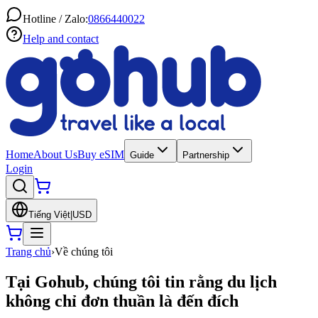
Hotline / Zalo:
0866440022
Help and contact
Home
About Us
Buy eSIM
Guide
Partnership
Login
Tiếng Việt
|
USD
Trang chủ
›
Về chúng tôi
Tại Gohub, chúng tôi tin rằng du lịch
không chỉ đơn thuần là đến đích