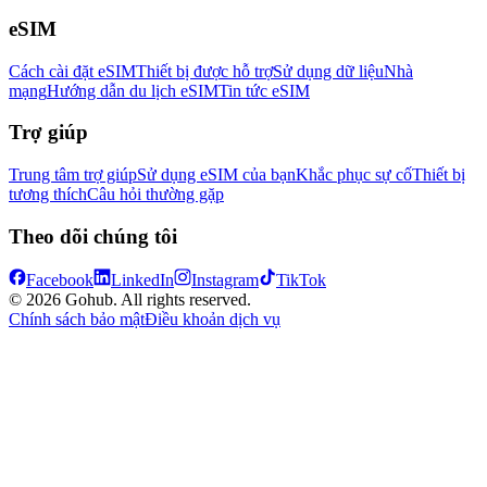
eSIM
Cách cài đặt eSIM
Thiết bị được hỗ trợ
Sử dụng dữ liệu
Nhà
mạng
Hướng dẫn du lịch eSIM
Tin tức eSIM
Trợ giúp
Trung tâm trợ giúp
Sử dụng eSIM của bạn
Khắc phục sự cố
Thiết bị
tương thích
Câu hỏi thường gặp
Theo dõi chúng tôi
Facebook
LinkedIn
Instagram
TikTok
© 2026 Gohub. All rights reserved.
Chính sách bảo mật
Điều khoản dịch vụ