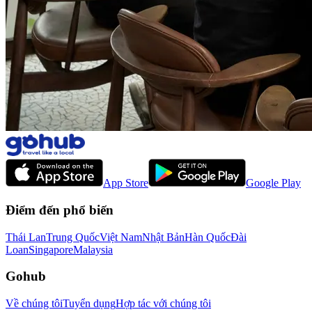
App Store
Google Play
Điểm đến phổ biến
Thái Lan
Trung Quốc
Việt Nam
Nhật Bản
Hàn Quốc
Đài
Loan
Singapore
Malaysia
Gohub
Về chúng tôi
Tuyển dụng
Hợp tác với chúng tôi