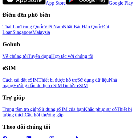
App Store
Google Play
Điểm đến phổ biến
Thái Lan
Trung Quốc
Việt Nam
Nhật Bản
Hàn Quốc
Đài
Loan
Singapore
Malaysia
Gohub
Về chúng tôi
Tuyển dụng
Hợp tác với chúng tôi
eSIM
Cách cài đặt eSIM
Thiết bị được hỗ trợ
Sử dụng dữ liệu
Nhà
mạng
Hướng dẫn du lịch eSIM
Tin tức eSIM
Trợ giúp
Trung tâm trợ giúp
Sử dụng eSIM của bạn
Khắc phục sự cố
Thiết bị
tương thích
Câu hỏi thường gặp
Theo dõi chúng tôi