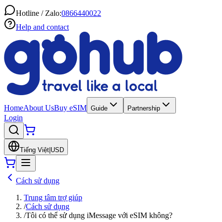
Hotline / Zalo:
0866440022
Help and contact
Home
About Us
Buy eSIM
Guide
Partnership
Login
Tiếng Việt
|
USD
Cách sử dụng
Trung tâm trợ giúp
/
Cách sử dụng
/
Tôi có thể sử dụng iMessage với eSIM không?