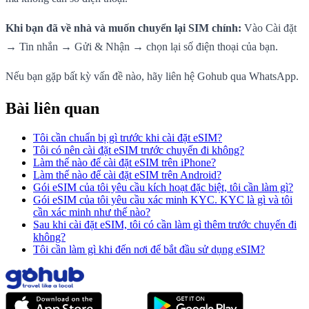
Khi bạn đã về nhà và muốn chuyển lại SIM chính:
Vào Cài đặt
→ Tin nhắn → Gửi & Nhận → chọn lại số điện thoại của bạn.
Nếu bạn gặp bất kỳ vấn đề nào, hãy liên hệ Gohub qua WhatsApp.
Bài liên quan
Tôi cần chuẩn bị gì trước khi cài đặt eSIM?
Tôi có nên cài đặt eSIM trước chuyến đi không?
Làm thế nào để cài đặt eSIM trên iPhone?
Làm thế nào để cài đặt eSIM trên Android?
Gói eSIM của tôi yêu cầu kích hoạt đặc biệt, tôi cần làm gì?
Gói eSIM của tôi yêu cầu xác minh KYC. KYC là gì và tôi
cần xác minh như thế nào?
Sau khi cài đặt eSIM, tôi có cần làm gì thêm trước chuyến đi
không?
Tôi cần làm gì khi đến nơi để bắt đầu sử dụng eSIM?