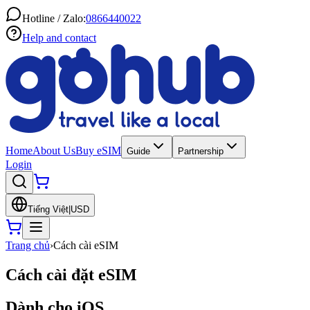
Hotline / Zalo:
0866440022
Help and contact
Home
About Us
Buy eSIM
Guide
Partnership
Login
Tiếng Việt
|
USD
Trang chủ
›
Cách cài eSIM
Cách cài đặt eSIM
Dành cho iOS