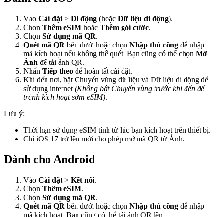
Vào
Cài đặt
>
Di động
(hoặc
Dữ liệu di động
).
Chọn
Thêm eSIM
hoặc
Thêm gói cước
.
Chọn
Sử dụng mã QR
.
Quét mã QR
bên dưới hoặc chọn
Nhập thủ công
để nhập
mã kích hoạt nếu không thể quét. Bạn cũng có thể chọn
Mở
Ảnh
để tải ảnh QR.
Nhấn
Tiếp theo
để hoàn tất cài đặt.
Khi đến nơi, bật Chuyển vùng dữ liệu và Dữ liệu di động để
sử dụng internet
(Không bật Chuyển vùng trước khi đến để
tránh kích hoạt sớm eSIM)
.
Lưu ý:
Thời hạn sử dụng eSIM tính từ lúc bạn kích hoạt trên thiết bị.
Chỉ iOS 17 trở lên mới cho phép mở mã QR từ Ảnh.
Dành cho Android
Vào
Cài đặt
>
Kết nối
.
Chọn
Thêm eSIM
.
Chọn
Sử dụng mã QR
.
Quét mã QR
bên dưới hoặc chọn
Nhập thủ công
để nhập
mã kích hoạt. Bạn cũng có thể tải ảnh QR lên.