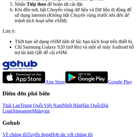
Nhấn
Tiếp theo
để hoàn tất cài đặt.
Khi đến nơi, bật Chuyển vùng dữ liệu và Dữ liệu di động để
sử dụng internet
(Không bật Chuyển vùng trước khi đến để
tránh kích hoạt sớm eSIM)
.
Lưu ý:
Thời hạn sử dụng eSIM tính từ lúc bạn kích hoạt trên thiết bị.
Chỉ Samsung Galaxy S20 (trở lên) và một số máy Android hỗ
trợ tải ảnh QR để cài eSIM.
App Store
Google Play
Điểm đến phổ biến
Thái Lan
Trung Quốc
Việt Nam
Nhật Bản
Hàn Quốc
Đài
Loan
Singapore
Malaysia
Gohub
Về chúng tôi
Tuyển dụng
Hợp tác với chúng tôi