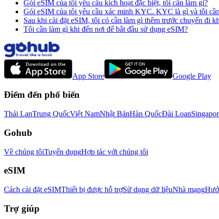
Gói eSIM của tôi yêu cầu kích hoạt đặc biệt, tôi cần làm gì?
Gói eSIM của tôi yêu cầu xác minh KYC. KYC là gì và tôi cầ
Sau khi cài đặt eSIM, tôi có cần làm gì thêm trước chuyến đi 
Tôi cần làm gì khi đến nơi để bắt đầu sử dụng eSIM?
App Store
Google Play
Điểm đến phổ biến
Thái Lan
Trung Quốc
Việt Nam
Nhật Bản
Hàn Quốc
Đài Loan
Singapor
Gohub
Về chúng tôi
Tuyển dụng
Hợp tác với chúng tôi
eSIM
Cách cài đặt eSIM
Thiết bị được hỗ trợ
Sử dụng dữ liệu
Nhà mạng
Hướn
Trợ giúp