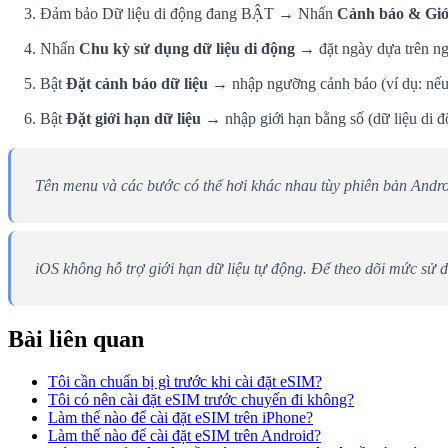
Đảm bảo Dữ liệu di động đang BẬT → Nhấn
Cảnh báo & Giới
Nhấn
Chu kỳ sử dụng dữ liệu di động
→ đặt ngày dựa trên ng
Bật
Đặt cảnh báo dữ liệu
→ nhập ngưỡng cảnh báo (ví dụ: nếu
Bật
Đặt giới hạn dữ liệu
→ nhập giới hạn bằng số (dữ liệu di độn
Tên menu và các bước có thể hơi khác nhau tùy phiên bản Androi
iOS không hỗ trợ giới hạn dữ liệu tự động. Để theo dõi mức sử
Bài liên quan
Tôi cần chuẩn bị gì trước khi cài đặt eSIM?
Tôi có nên cài đặt eSIM trước chuyến đi không?
Làm thế nào để cài đặt eSIM trên iPhone?
Làm thế nào để cài đặt eSIM trên Android?