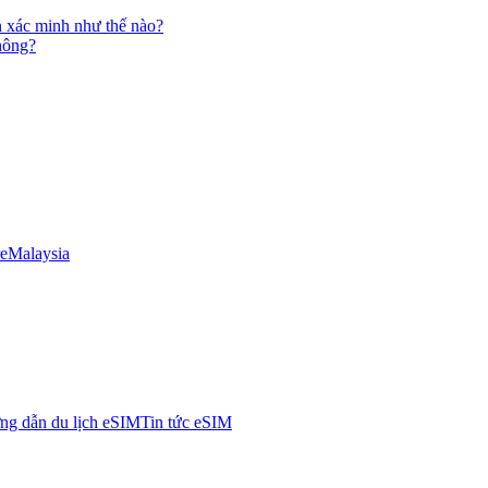
n xác minh như thế nào?
không?
e
Malaysia
g dẫn du lịch eSIM
Tin tức eSIM