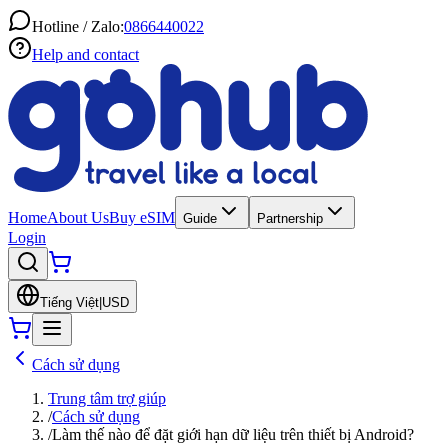
Hotline / Zalo:
0866440022
Help and contact
Home
About Us
Buy eSIM
Guide
Partnership
Login
Tiếng Việt
|
USD
Cách sử dụng
Trung tâm trợ giúp
/
Cách sử dụng
/
Làm thế nào để đặt giới hạn dữ liệu trên thiết bị Android?