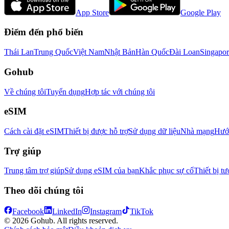
App Store
Google Play
Điểm đến phổ biến
Thái Lan
Trung Quốc
Việt Nam
Nhật Bản
Hàn Quốc
Đài Loan
Singapor
Gohub
Về chúng tôi
Tuyển dụng
Hợp tác với chúng tôi
eSIM
Cách cài đặt eSIM
Thiết bị được hỗ trợ
Sử dụng dữ liệu
Nhà mạng
Hướn
Trợ giúp
Trung tâm trợ giúp
Sử dụng eSIM của bạn
Khắc phục sự cố
Thiết bị tư
Theo dõi chúng tôi
Facebook
LinkedIn
Instagram
TikTok
© 2026 Gohub. All rights reserved.