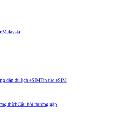
e
Malaysia
g dẫn du lịch eSIM
Tin tức eSIM
ơng thích
Câu hỏi thường gặp