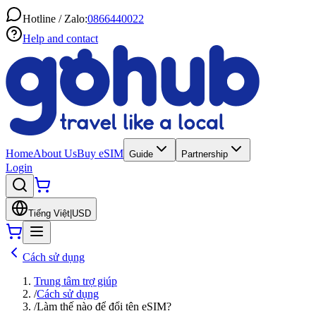
Hotline / Zalo:
0866440022
Help and contact
Home
About Us
Buy eSIM
Guide
Partnership
Login
Tiếng Việt
|
USD
Cách sử dụng
Trung tâm trợ giúp
/
Cách sử dụng
/
Làm thế nào để đổi tên eSIM?