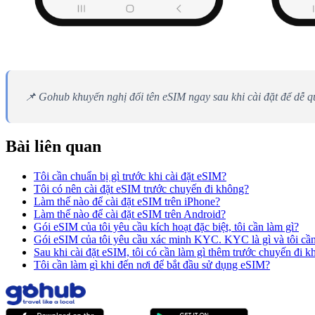
📌 Gohub khuyến nghị đổi tên eSIM ngay sau khi cài đặt để dễ q
Bài liên quan
Tôi cần chuẩn bị gì trước khi cài đặt eSIM?
Tôi có nên cài đặt eSIM trước chuyến đi không?
Làm thế nào để cài đặt eSIM trên iPhone?
Làm thế nào để cài đặt eSIM trên Android?
Gói eSIM của tôi yêu cầu kích hoạt đặc biệt, tôi cần làm gì?
Gói eSIM của tôi yêu cầu xác minh KYC. KYC là gì và tôi cầ
Sau khi cài đặt eSIM, tôi có cần làm gì thêm trước chuyến đi 
Tôi cần làm gì khi đến nơi để bắt đầu sử dụng eSIM?