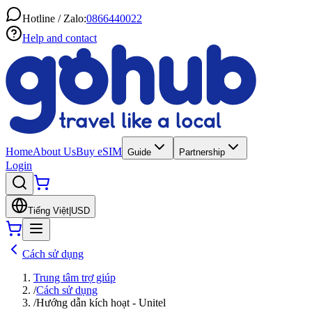
Hotline / Zalo:
0866440022
Help and contact
Home
About Us
Buy eSIM
Guide
Partnership
Login
Tiếng Việt
|
USD
Cách sử dụng
Trung tâm trợ giúp
/
Cách sử dụng
/
Hướng dẫn kích hoạt - Unitel