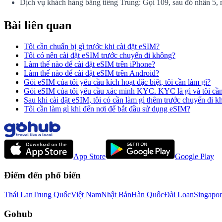
Dịch vụ khách hàng bằng tiếng Trung: Gọi 109, sau đó nhấn 5, 
Bài liên quan
Tôi cần chuẩn bị gì trước khi cài đặt eSIM?
Tôi có nên cài đặt eSIM trước chuyến đi không?
Làm thế nào để cài đặt eSIM trên iPhone?
Làm thế nào để cài đặt eSIM trên Android?
Gói eSIM của tôi yêu cầu kích hoạt đặc biệt, tôi cần làm gì?
Gói eSIM của tôi yêu cầu xác minh KYC. KYC là gì và tôi cầ
Sau khi cài đặt eSIM, tôi có cần làm gì thêm trước chuyến đi 
Tôi cần làm gì khi đến nơi để bắt đầu sử dụng eSIM?
App Store
Google Play
Điểm đến phổ biến
Thái Lan
Trung Quốc
Việt Nam
Nhật Bản
Hàn Quốc
Đài Loan
Singapor
Gohub