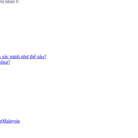
rồi nhấn 0
n xác minh như thế nào?
không?
e
Malaysia