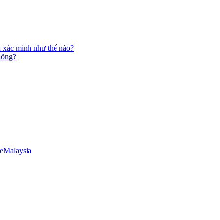
n xác minh như thế nào?
không?
e
Malaysia