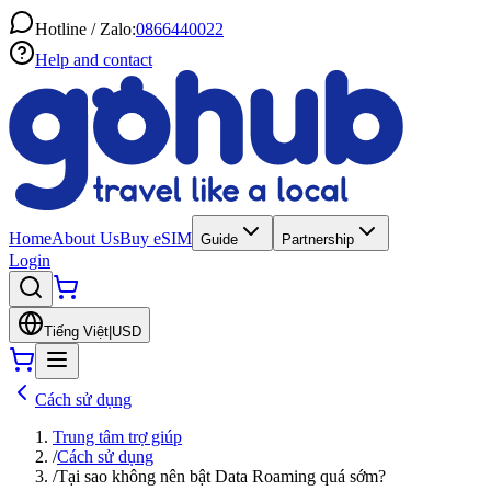
Hotline / Zalo:
0866440022
Help and contact
Home
About Us
Buy eSIM
Guide
Partnership
Login
Tiếng Việt
|
USD
Cách sử dụng
Trung tâm trợ giúp
/
Cách sử dụng
/
Tại sao không nên bật Data Roaming quá sớm?