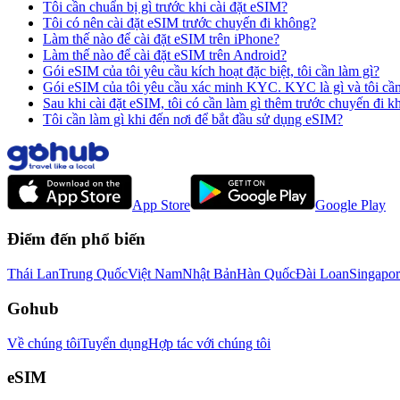
Tôi cần chuẩn bị gì trước khi cài đặt eSIM?
Tôi có nên cài đặt eSIM trước chuyến đi không?
Làm thế nào để cài đặt eSIM trên iPhone?
Làm thế nào để cài đặt eSIM trên Android?
Gói eSIM của tôi yêu cầu kích hoạt đặc biệt, tôi cần làm gì?
Gói eSIM của tôi yêu cầu xác minh KYC. KYC là gì và tôi cầ
Sau khi cài đặt eSIM, tôi có cần làm gì thêm trước chuyến đi 
Tôi cần làm gì khi đến nơi để bắt đầu sử dụng eSIM?
App Store
Google Play
Điểm đến phổ biến
Thái Lan
Trung Quốc
Việt Nam
Nhật Bản
Hàn Quốc
Đài Loan
Singapor
Gohub
Về chúng tôi
Tuyển dụng
Hợp tác với chúng tôi
eSIM