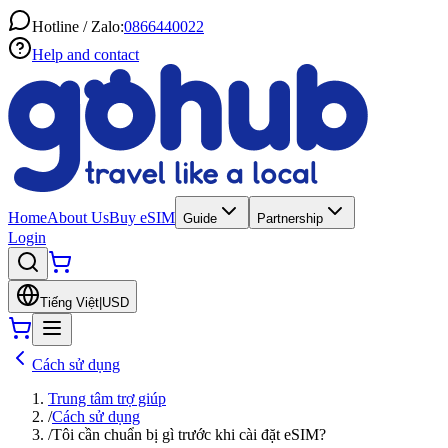
Hotline / Zalo:
0866440022
Help and contact
Home
About Us
Buy eSIM
Guide
Partnership
Login
Tiếng Việt
|
USD
Cách sử dụng
Trung tâm trợ giúp
/
Cách sử dụng
/
Tôi cần chuẩn bị gì trước khi cài đặt eSIM?