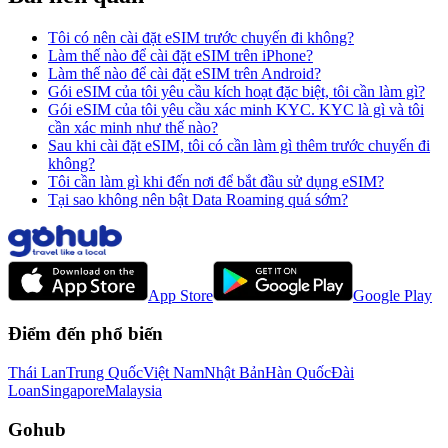
Tôi có nên cài đặt eSIM trước chuyến đi không?
Làm thế nào để cài đặt eSIM trên iPhone?
Làm thế nào để cài đặt eSIM trên Android?
Gói eSIM của tôi yêu cầu kích hoạt đặc biệt, tôi cần làm gì?
Gói eSIM của tôi yêu cầu xác minh KYC. KYC là gì và tôi
cần xác minh như thế nào?
Sau khi cài đặt eSIM, tôi có cần làm gì thêm trước chuyến đi
không?
Tôi cần làm gì khi đến nơi để bắt đầu sử dụng eSIM?
Tại sao không nên bật Data Roaming quá sớm?
App Store
Google Play
Điểm đến phổ biến
Thái Lan
Trung Quốc
Việt Nam
Nhật Bản
Hàn Quốc
Đài
Loan
Singapore
Malaysia
Gohub