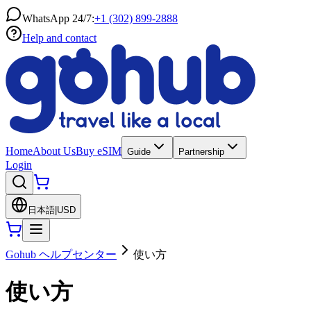
WhatsApp 24/7:
+1 (302) 899-2888
Help and contact
Home
About Us
Buy eSIM
Guide
Partnership
Login
日本語
|
USD
Gohub ヘルプセンター
使い方
使い方