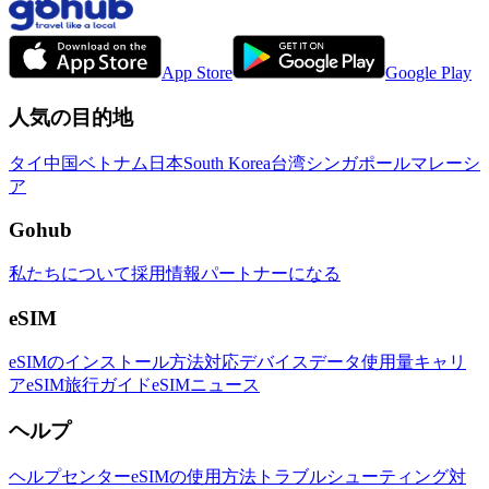
App Store
Google Play
人気の目的地
タイ
中国
ベトナム
日本
South Korea
台湾
シンガポール
マレーシ
ア
Gohub
私たちについて
採用情報
パートナーになる
eSIM
eSIMのインストール方法
対応デバイス
データ使用量
キャリ
ア
eSIM旅行ガイド
eSIMニュース
ヘルプ
ヘルプセンター
eSIMの使用方法
トラブルシューティング
対