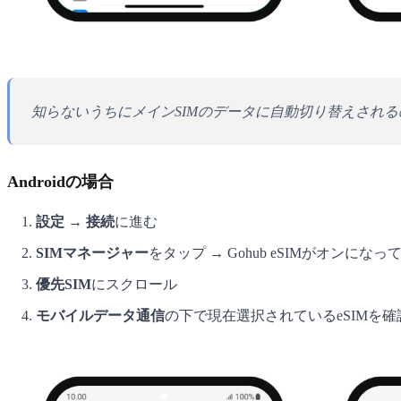
知らないうちにメインSIMのデータに自動切り替えされ
Androidの場合
設定 → 接続
に進む
SIMマネージャー
をタップ → Gohub eSIMがオンにな
優先SIM
にスクロール
モバイルデータ通信
の下で現在選択されているeSIMを確