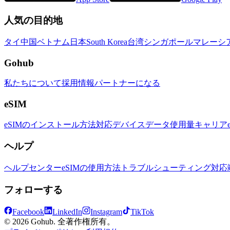
人気の目的地
タイ
中国
ベトナム
日本
South Korea
台湾
シンガポール
マレーシ
Gohub
私たちについて
採用情報
パートナーになる
eSIM
eSIMのインストール方法
対応デバイス
データ使用量
キャリア
ヘルプ
ヘルプセンター
eSIMの使用方法
トラブルシューティング
対応
フォローする
Facebook
LinkedIn
Instagram
TikTok
© 2026 Gohub. 全著作権所有。