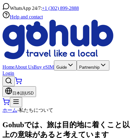
WhatsApp 24/7:
+1 (302) 899-2888
Help and contact
Home
About Us
Buy eSIM
Guide
Partnership
Login
日本語
|
USD
ホーム
›
私たちについて
Gohubでは、旅は目的地に着くこと以
上の意味があると考えています