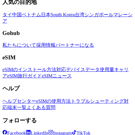
人気の目的地
タイ
中国
ベトナム
日本
South Korea
台湾
シンガポール
マレーシ
ア
Gohub
私たちについて
採用情報
パートナーになる
eSIM
eSIMのインストール方法
対応デバイス
データ使用量
キャリ
ア
eSIM旅行ガイド
eSIMニュース
ヘルプ
ヘルプセンター
eSIMの使用方法
トラブルシューティング
対
応端末一覧
よくある質問
フォローする
Facebook
LinkedIn
Instagram
TikTok