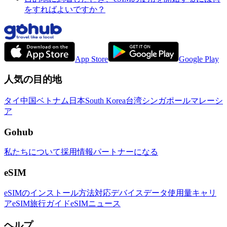
をすればよいですか？
App Store
Google Play
人気の目的地
タイ
中国
ベトナム
日本
South Korea
台湾
シンガポール
マレーシ
ア
Gohub
私たちについて
採用情報
パートナーになる
eSIM
eSIMのインストール方法
対応デバイス
データ使用量
キャリ
ア
eSIM旅行ガイド
eSIMニュース
ヘルプ