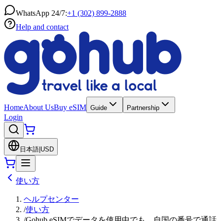
WhatsApp 24/7:
+1 (302) 899-2888
Help and contact
Home
About Us
Buy eSIM
Guide
Partnership
Login
日本語
|
USD
使い方
ヘルプセンター
/
使い方
/
Gohub eSIMでデータを使用中でも、自国の番号で通話