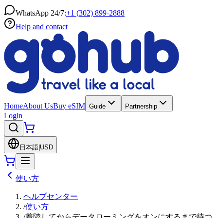
WhatsApp 24/7:
+1 (302) 899-2888
Help and contact
Home
About Us
Buy eSIM
Guide
Partnership
Login
日本語
|
USD
使い方
ヘルプセンター
/
使い方
/
着陸してからデータローミングをオンにするまで待つ