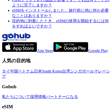
ように完了しますか？
eSIMをインストールしました。旅行前に他に何か必要
なことはありますか？
目的地に到着したとき、eSIMの使用を開始するには何
をすればよいですか？
App Store
Google Play
人気の目的地
タイ
中国
ベトナム
日本
South Korea
台湾
シンガポール
マレーシ
ア
Gohub
私たちについて
採用情報
パートナーになる
eSIM