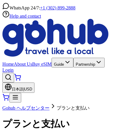
WhatsApp 24/7:
+1 (302) 899-2888
Help and contact
Home
About Us
Buy eSIM
Guide
Partnership
Login
日本語
|
USD
Gohub ヘルプセンター
プランと支払い
プランと支払い