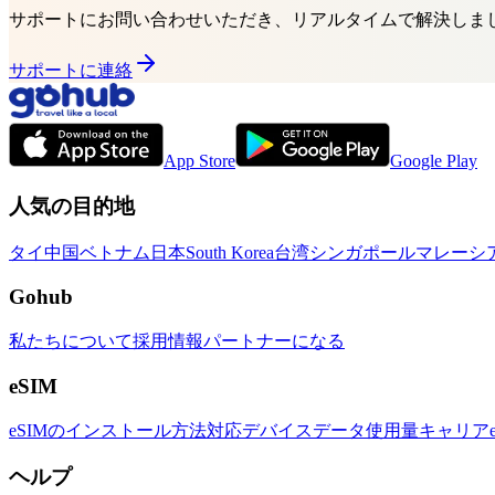
サポートにお問い合わせいただき、リアルタイムで解決しま
サポートに連絡
App Store
Google Play
人気の目的地
タイ
中国
ベトナム
日本
South Korea
台湾
シンガポール
マレーシ
Gohub
私たちについて
採用情報
パートナーになる
eSIM
eSIMのインストール方法
対応デバイス
データ使用量
キャリア
ヘルプ