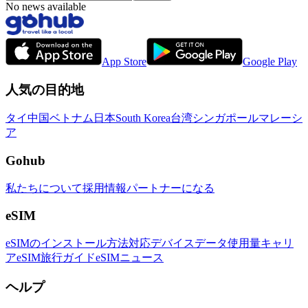
No news available
App Store
Google Play
人気の目的地
タイ
中国
ベトナム
日本
South Korea
台湾
シンガポール
マレーシ
ア
Gohub
私たちについて
採用情報
パートナーになる
eSIM
eSIMのインストール方法
対応デバイス
データ使用量
キャリ
ア
eSIM旅行ガイド
eSIMニュース
ヘルプ