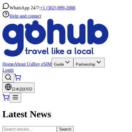
WhatsApp 24/7:
+1 (302) 899-2888
Help and contact
Home
About Us
Buy eSIM
Guide
Partnership
Login
日本語
|
USD
Latest News
Search