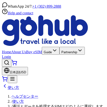
WhatsApp 24/7:
+1 (302) 899-2888
Help and contact
Home
About Us
Buy eSIM
Guide
Partnership
Login
日本語
|
USD
使い方
ヘルプセンター
/
使い方
/
通話とデータを処理するSIMはどのように選択します