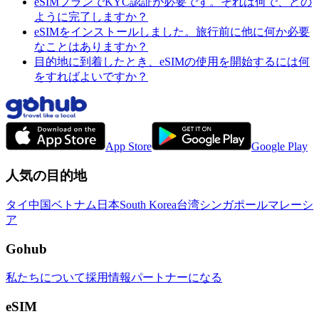
eSIMプランでKYC認証が必要です。それは何で、どの
ように完了しますか？
eSIMをインストールしました。旅行前に他に何か必要
なことはありますか？
目的地に到着したとき、eSIMの使用を開始するには何
をすればよいですか？
App Store
Google Play
人気の目的地
タイ
中国
ベトナム
日本
South Korea
台湾
シンガポール
マレーシ
ア
Gohub
私たちについて
採用情報
パートナーになる
eSIM