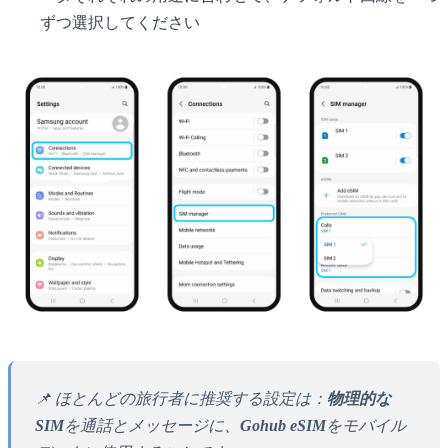
ずつ選択してください
📌 ほとんどの旅行者に推奨する設定は：
物理的な
SIM
を通話とメッセージに、
Gohub eSIM
をモバイル