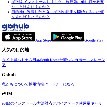
eSIMをインストールしました。旅行前に他に何か必要
なことはありますか？
目的地に到着したとき、eSIMの使用を開始するには何
をすればよいですか？
App Store
Google Play
人気の目的地
タイ
中国
ベトナム
日本
South Korea
台湾
シンガポール
マレーシ
ア
Gohub
私たちについて
採用情報
パートナーになる
eSIM
eSIMのインストール方法
対応デバイス
データ使用量
キャリ