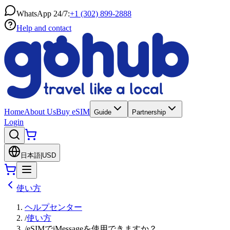
WhatsApp 24/7:
+1 (302) 899-2888
Help and contact
Home
About Us
Buy eSIM
Guide
Partnership
Login
日本語
|
USD
使い方
ヘルプセンター
/
使い方
/
eSIMでiMessageを使用できますか？