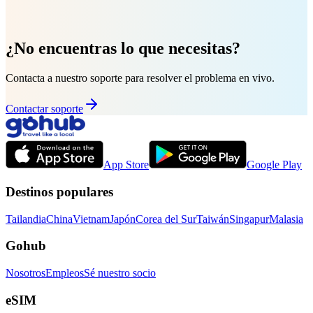
¿No encuentras lo que necesitas?
Contacta a nuestro soporte para resolver el problema en vivo.
Contactar soporte
App Store
Google Play
Destinos populares
Tailandia
China
Vietnam
Japón
Corea del Sur
Taiwán
Singapur
Malasia
Gohub
Nosotros
Empleos
Sé nuestro socio
eSIM