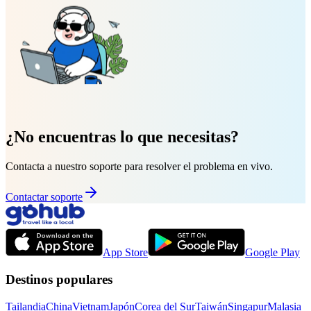
¿No encuentras lo que necesitas?
Contacta a nuestro soporte para resolver el problema en vivo.
Contactar soporte
App Store
Google Play
Destinos populares
Tailandia
China
Vietnam
Japón
Corea del Sur
Taiwán
Singapur
Malasia