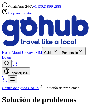
WhatsApp 24/7:
+1 (302) 899-2888
Help and contact
Home
About Us
Buy eSIM
Guide
Partnership
Login
Español
|
USD
Centro de ayuda Gohub
Solución de problemas
Solución de problemas