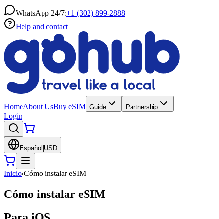
WhatsApp 24/7:
+1 (302) 899-2888
Help and contact
Home
About Us
Buy eSIM
Guide
Partnership
Login
Español
|
USD
Inicio
›
Cómo instalar eSIM
Cómo instalar eSIM
Para iOS