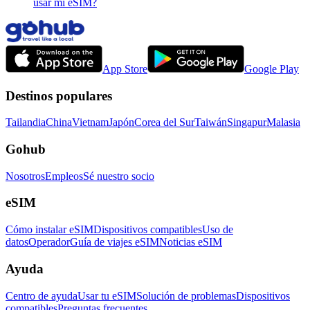
usar mi eSIM?
App Store
Google Play
Destinos populares
Tailandia
China
Vietnam
Japón
Corea del Sur
Taiwán
Singapur
Malasia
Gohub
Nosotros
Empleos
Sé nuestro socio
eSIM
Cómo instalar eSIM
Dispositivos compatibles
Uso de
datos
Operador
Guía de viajes eSIM
Noticias eSIM
Ayuda
Centro de ayuda
Usar tu eSIM
Solución de problemas
Dispositivos
compatibles
Preguntas frecuentes