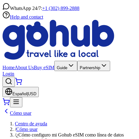
WhatsApp 24/7:
+1 (302) 899-2888
Help and contact
Home
About Us
Buy eSIM
Guide
Partnership
Login
Español
|
USD
Cómo usar
Centro de ayuda
/
Cómo usar
/
¿Cómo configuro mi Gohub eSIM como línea de datos