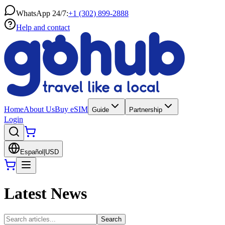
WhatsApp 24/7:
+1 (302) 899-2888
Help and contact
Home
About Us
Buy eSIM
Guide
Partnership
Login
Español
|
USD
Latest News
Search