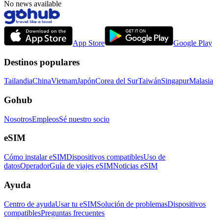
No news available
App Store
Google Play
Destinos populares
Tailandia
China
Vietnam
Japón
Corea del Sur
Taiwán
Singapur
Malasia
Gohub
Nosotros
Empleos
Sé nuestro socio
eSIM
Cómo instalar eSIM
Dispositivos compatibles
Uso de
datos
Operador
Guía de viajes eSIM
Noticias eSIM
Ayuda
Centro de ayuda
Usar tu eSIM
Solución de problemas
Dispositivos
compatibles
Preguntas frecuentes