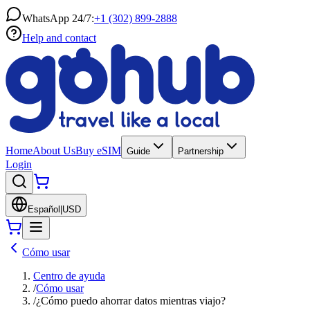
WhatsApp 24/7:
+1 (302) 899-2888
Help and contact
Home
About Us
Buy eSIM
Guide
Partnership
Login
Español
|
USD
Cómo usar
Centro de ayuda
/
Cómo usar
/
¿Cómo puedo ahorrar datos mientras viajo?