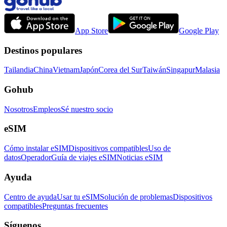
App Store
Google Play
Destinos populares
Tailandia
China
Vietnam
Japón
Corea del Sur
Taiwán
Singapur
Malasia
Gohub
Nosotros
Empleos
Sé nuestro socio
eSIM
Cómo instalar eSIM
Dispositivos compatibles
Uso de
datos
Operador
Guía de viajes eSIM
Noticias eSIM
Ayuda
Centro de ayuda
Usar tu eSIM
Solución de problemas
Dispositivos
compatibles
Preguntas frecuentes
Síguenos