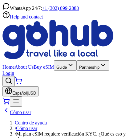
WhatsApp 24/7:
+1 (302) 899-2888
Help and contact
Home
About Us
Buy eSIM
Guide
Partnership
Login
Español
|
USD
Cómo usar
Centro de ayuda
/
Cómo usar
/
Mi plan eSIM requiere verificación KYC. ¿Qué es eso y