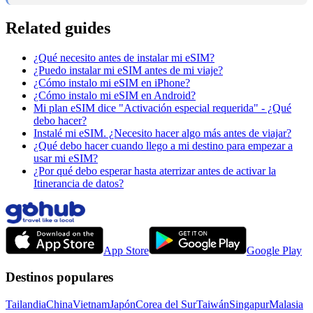
Related guides
¿Qué necesito antes de instalar mi eSIM?
¿Puedo instalar mi eSIM antes de mi viaje?
¿Cómo instalo mi eSIM en iPhone?
¿Cómo instalo mi eSIM en Android?
Mi plan eSIM dice "Activación especial requerida" - ¿Qué
debo hacer?
Instalé mi eSIM. ¿Necesito hacer algo más antes de viajar?
¿Qué debo hacer cuando llego a mi destino para empezar a
usar mi eSIM?
¿Por qué debo esperar hasta aterrizar antes de activar la
Itinerancia de datos?
App Store
Google Play
Destinos populares
Tailandia
China
Vietnam
Japón
Corea del Sur
Taiwán
Singapur
Malasia