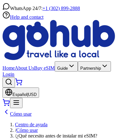
WhatsApp 24/7:
+1 (302) 899-2888
Help and contact
Home
About Us
Buy eSIM
Guide
Partnership
Login
Español
|
USD
Cómo usar
Centro de ayuda
/
Cómo usar
/
¿Qué necesito antes de instalar mi eSIM?