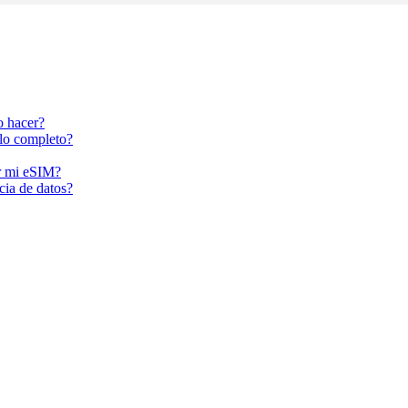
o hacer?
lo completo?
ar mi eSIM?
ncia de datos?