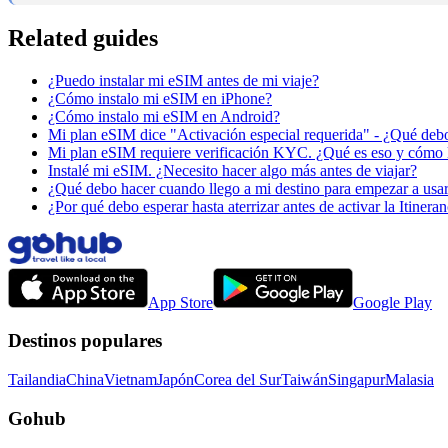
Related guides
¿Puedo instalar mi eSIM antes de mi viaje?
¿Cómo instalo mi eSIM en iPhone?
¿Cómo instalo mi eSIM en Android?
Mi plan eSIM dice "Activación especial requerida" - ¿Qué deb
Mi plan eSIM requiere verificación KYC. ¿Qué es eso y cómo 
Instalé mi eSIM. ¿Necesito hacer algo más antes de viajar?
¿Qué debo hacer cuando llego a mi destino para empezar a us
¿Por qué debo esperar hasta aterrizar antes de activar la Itinera
App Store
Google Play
Destinos populares
Tailandia
China
Vietnam
Japón
Corea del Sur
Taiwán
Singapur
Malasia
Gohub