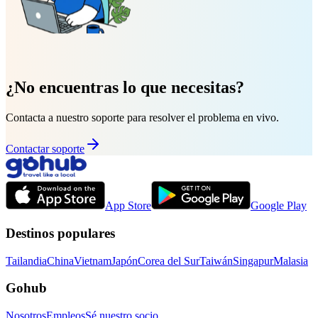
¿No encuentras lo que necesitas?
Contacta a nuestro soporte para resolver el problema en vivo.
Contactar soporte
App Store
Google Play
Destinos populares
Tailandia
China
Vietnam
Japón
Corea del Sur
Taiwán
Singapur
Malasia
Gohub
Nosotros
Empleos
Sé nuestro socio