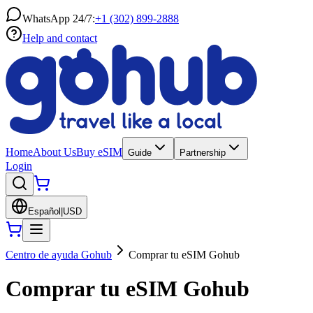
WhatsApp 24/7:
+1 (302) 899-2888
Help and contact
Home
About Us
Buy eSIM
Guide
Partnership
Login
Español
|
USD
Centro de ayuda Gohub
Comprar tu eSIM Gohub
Comprar tu eSIM Gohub