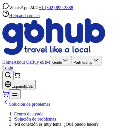
WhatsApp 24/7:
+1 (302) 899-2888
Help and contact
Home
About Us
Buy eSIM
Guide
Partnership
Login
Español
|
USD
Solución de problemas
Centro de ayuda
/
Solución de problemas
/
Mi conexión es muy lenta. ¿Qué puedo hacer?