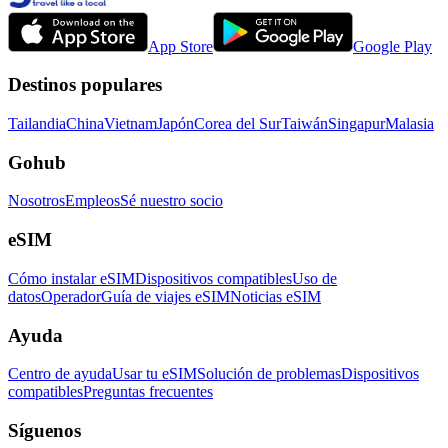
App Store
Google Play
Destinos populares
Tailandia
China
Vietnam
Japón
Corea del Sur
Taiwán
Singapur
Malasia
Gohub
Nosotros
Empleos
Sé nuestro socio
eSIM
Cómo instalar eSIM
Dispositivos compatibles
Uso de
datos
Operador
Guía de viajes eSIM
Noticias eSIM
Ayuda
Centro de ayuda
Usar tu eSIM
Solución de problemas
Dispositivos
compatibles
Preguntas frecuentes
Síguenos