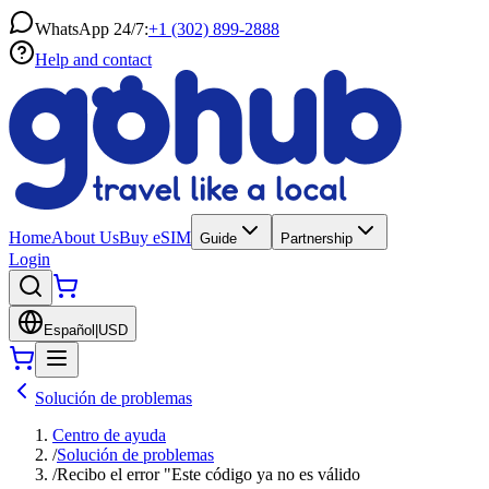
WhatsApp 24/7:
+1 (302) 899-2888
Help and contact
Home
About Us
Buy eSIM
Guide
Partnership
Login
Español
|
USD
Solución de problemas
Centro de ayuda
/
Solución de problemas
/
Recibo el error "Este código ya no es válido