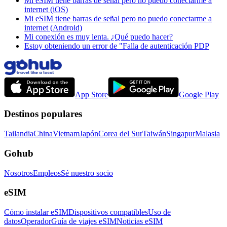
Mi eSIM tiene barras de señal pero no puedo conectarme a
internet (iOS)
Mi eSIM tiene barras de señal pero no puedo conectarme a
internet (Android)
Mi conexión es muy lenta. ¿Qué puedo hacer?
Estoy obteniendo un error de "Falla de autenticación PDP
App Store
Google Play
Destinos populares
Tailandia
China
Vietnam
Japón
Corea del Sur
Taiwán
Singapur
Malasia
Gohub
Nosotros
Empleos
Sé nuestro socio
eSIM
Cómo instalar eSIM
Dispositivos compatibles
Uso de
datos
Operador
Guía de viajes eSIM
Noticias eSIM