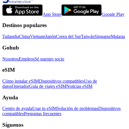
App Store
Google Play
Destinos populares
Tailandia
China
Vietnam
Japón
Corea del Sur
Taiwán
Singapur
Malasia
Gohub
Nosotros
Empleos
Sé nuestro socio
eSIM
Cómo instalar eSIM
Dispositivos compatibles
Uso de
datos
Operador
Guía de viajes eSIM
Noticias eSIM
Ayuda
Centro de ayuda
Usar tu eSIM
Solución de problemas
Dispositivos
compatibles
Preguntas frecuentes
Síguenos