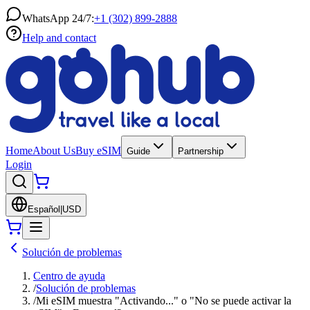
WhatsApp 24/7:
+1 (302) 899-2888
Help and contact
Home
About Us
Buy eSIM
Guide
Partnership
Login
Español
|
USD
Solución de problemas
Centro de ayuda
/
Solución de problemas
/
Mi eSIM muestra "Activando..." o "No se puede activar la