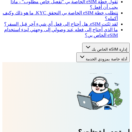
تقول خطة eSIM الخاصة بي "تفعيل خاص مطلوب" - ماذا
يجب أن أفعل؟
تتطلب خطة eSIM الخاصة بي التحقق KYC. ما هو ذلك وكيف
أُكمله؟
لقد ثبّتت eSIM. هل أحتاج إلى فعل أي شيء آخر قبل السفر؟
ما الذي أحتاج إلى فعله عند وصولي إلى وجهتي لبدء استخدام
eSIM الخاص بي؟
إدارة eSIM الخاص بك
أدلة خاصة بمزودي الخدمة