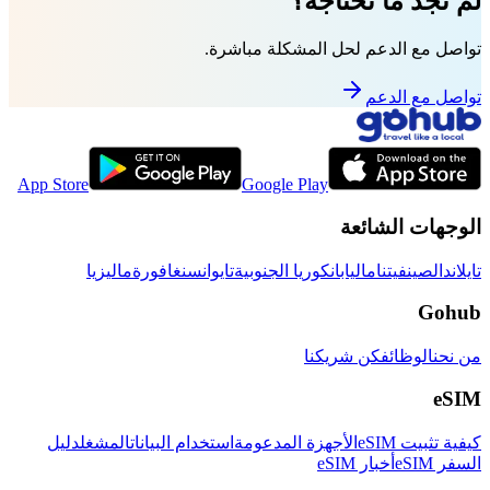
لم تجد ما تحتاجه؟
تواصل مع الدعم لحل المشكلة مباشرة.
تواصل مع الدعم
App Store
Google Play
الوجهات الشائعة
تايلاند
الصين
فيتنام
اليابان
كوريا الجنوبية
تايوان
سنغافورة
ماليزيا
Gohub
من نحن
الوظائف
كن شريكنا
eSIM
كيفية تثبيت eSIM
الأجهزة المدعومة
استخدام البيانات
المشغل
دليل
السفر eSIM
أخبار eSIM