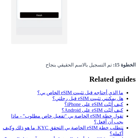
الخطوة 15:
تم التسجيل بالاسم الحقيقي بنجاح
Related guides
ما الذي أحتاجه قبل تثبيت eSIM الخاص بي؟
هل يمكنني تثبيت eSIM قبل رحلتي؟
كيف أثبّت eSIM على iPhone؟
كيف أثبّت eSIM على Android؟
تقول خطة eSIM الخاصة بي "تفعيل خاص مطلوب" - ماذا
يجب أن أفعل؟
تتطلب خطة eSIM الخاصة بي التحقق KYC. ما هو ذلك وكيف
أُكمله؟