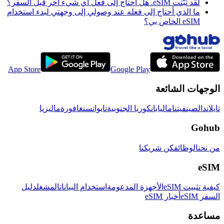
لقد ثبّتت eSIM. هل أحتاج إلى فعل أي شيء آخر قبل السفر؟
ما الذي أحتاج إلى فعله عند وصولي إلى وجهتي لبدء استخدام
eSIM الخاص بي؟
App Store
Google Play
الوجهات الشائعة
تايلاند
الصين
فيتنام
اليابان
كوريا الجنوبية
تايوان
سنغافورة
ماليزيا
Gohub
من نحن
الوظائف
كن شريكنا
eSIM
كيفية تثبيت eSIM
الأجهزة المدعومة
استخدام البيانات
المشغل
دليل
السفر eSIM
أخبار eSIM
مساعدة