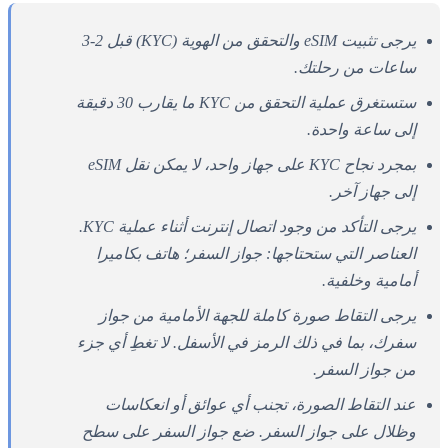
يرجى تثبيت eSIM والتحقق من الهوية (KYC) قبل 2-3
ساعات من رحلتك.
ستستغرق عملية التحقق من KYC ما يقارب 30 دقيقة
إلى ساعة واحدة.
بمجرد نجاح KYC على جهاز واحد، لا يمكن نقل eSIM
إلى جهاز آخر.
يرجى التأكد من وجود اتصال إنترنت أثناء عملية KYC.
العناصر التي ستحتاجها: جواز السفر؛ هاتف بكاميرا
أمامية وخلفية.
يرجى التقاط صورة كاملة للجهة الأمامية من جواز
سفرك، بما في ذلك الرمز في الأسفل. لا تغطِ أي جزء
من جواز السفر.
عند التقاط الصورة، تجنب أي عوائق أو انعكاسات
وظلال على جواز السفر. ضع جواز السفر على سطح