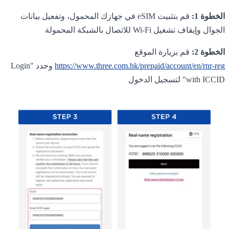
الخطوة 1:
قم بتثبيت eSIM في جهازك المحمول، وتفعيل بيانات
الجوال وإيقاف تشغيل Wi-Fi للاتصال بالشبكة المحمولة
الخطوة 2:
قم بزيارة الموقع
https://www.three.com.hk/prepaid/account/en/rnr-reg
وحدد "Login
with ICCID" لتسجيل الدخول