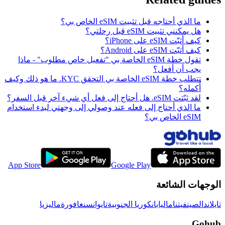
ما الذي أحتاجه قبل تثبيت eSIM الخاص بي؟
هل يمكنني تثبيت eSIM قبل رحلتي؟
كيف أثبّت eSIM على iPhone؟
كيف أثبّت eSIM على Android؟
تقول خطة eSIM الخاصة بي "تفعيل خاص مطلوب" - ماذا
يجب أن أفعل؟
تتطلب خطة eSIM الخاصة بي التحقق KYC. ما هو ذلك وكيف
أُكمله؟
لقد ثبّتت eSIM. هل أحتاج إلى فعل أي شيء آخر قبل السفر؟
ما الذي أحتاج إلى فعله عند وصولي إلى وجهتي لبدء استخدام
eSIM الخاص بي؟
App Store
Google Play
الوجهات الشائعة
تايلاند
الصين
فيتنام
اليابان
كوريا الجنوبية
تايوان
سنغافورة
ماليزيا
Gohub