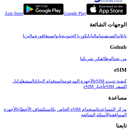
App Store
Google Play
الوجهات الشائعة
تايلاند
الصين
فيتنام
اليابان
كوريا الجنوبية
تايوان
سنغافورة
ماليزيا
Gohub
من نحن
الوظائف
كن شريكنا
eSIM
كيفية تثبيت eSIM
الأجهزة المدعومة
استخدام البيانات
المشغل
دليل
السفر eSIM
أخبار eSIM
مساعدة
مركز المساعدة
استخدام eSIM الخاص بك
استكشاف الأخطاء
الأجهزة
المتوافقة
الأسئلة الشائعة
تابعنا