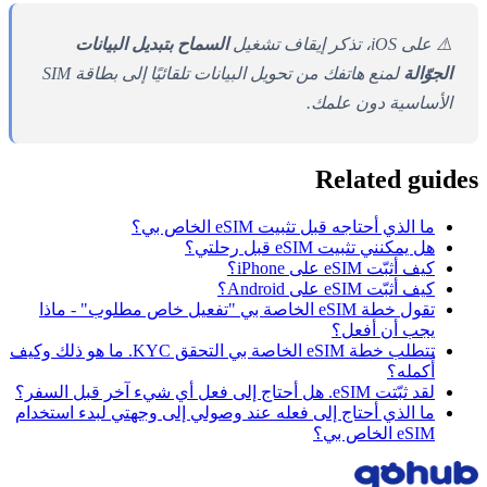
⚠️ على iOS، تذكر إيقاف تشغيل
السماح بتبديل البيانات
الجوّالة
لمنع هاتفك من تحويل البيانات تلقائيًا إلى بطاقة SIM
الأساسية دون علمك.
Related guides
ما الذي أحتاجه قبل تثبيت eSIM الخاص بي؟
هل يمكنني تثبيت eSIM قبل رحلتي؟
كيف أثبّت eSIM على iPhone؟
كيف أثبّت eSIM على Android؟
تقول خطة eSIM الخاصة بي "تفعيل خاص مطلوب" - ماذا
يجب أن أفعل؟
تتطلب خطة eSIM الخاصة بي التحقق KYC. ما هو ذلك وكيف
أُكمله؟
لقد ثبّتت eSIM. هل أحتاج إلى فعل أي شيء آخر قبل السفر؟
ما الذي أحتاج إلى فعله عند وصولي إلى وجهتي لبدء استخدام
eSIM الخاص بي؟