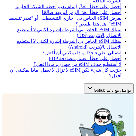
الشركة الناقلة
أحصل على خطأ "تعذّر إتمام تغيير خطة الشبكة الخلوية
أحصل على خطأ "هذا الرمز لم يعد صالحًا
يعرض eSIM الخاص بي "جاري التنشيط..." أو "تعذر تنشيط
eSIM". هل هذا طبيعي؟
يمتلك eSIM الخاص بي أشرطة إشارة لكنني لا أستطيع
الاتصال بالإنترنت (iOS)
يمتلك eSIM الخاص بي أشرطة إشارة لكنني لا أستطيع
الاتصال بالإنترنت (Android)
اتصالي بطيء جدًا. ماذا يمكنني أن أفعل؟
أحصل على خطأ "فشل مصادقة PDP
لا أستطيع حذف eSIM من جهازي. ماذا أفعل؟
جرّبت كل شيء لكن eSIM لا تزال لا تعمل. ماذا يمكنني أن
أفعل؟
تواصل مع دعم Gohub