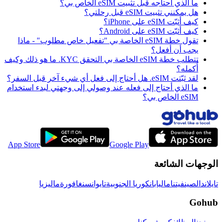
ما الذي أحتاجه قبل تثبيت eSIM الخاص بي؟
هل يمكنني تثبيت eSIM قبل رحلتي؟
كيف أثبّت eSIM على iPhone؟
كيف أثبّت eSIM على Android؟
تقول خطة eSIM الخاصة بي "تفعيل خاص مطلوب" - ماذا
يجب أن أفعل؟
تتطلب خطة eSIM الخاصة بي التحقق KYC. ما هو ذلك وكيف
أُكمله؟
لقد ثبّتت eSIM. هل أحتاج إلى فعل أي شيء آخر قبل السفر؟
ما الذي أحتاج إلى فعله عند وصولي إلى وجهتي لبدء استخدام
eSIM الخاص بي؟
App Store
Google Play
الوجهات الشائعة
تايلاند
الصين
فيتنام
اليابان
كوريا الجنوبية
تايوان
سنغافورة
ماليزيا
Gohub