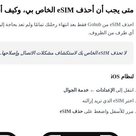
متى يجب أن أحذف eSIM الخاص بي، وكيف أفعل ذلك بأمان؟
احذف eSIM من Gohub فقط بعد انتهاء رحلتك تمامًا ولم تعد بحاجة إليه. بمجرد الحذف،
أي ظرف من الظروف.
لا تحذف eSIM الخاص بك لاستكشاف مشكلات الاتصال وإصلاحها.
إ
لنظام iOS
انتقل إلى
الإعدادات ← خدمة الجوال
اختر eSIM الذي تريد إزالته
مرر للأسفل واضغط على
حذف eSIM