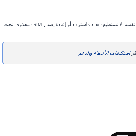
eSIM على أي جهاز - حتى الجهاز نفسه. لا تستطيع Gohub استرداد أو إعادة إصدار eSIM محذوف تحت
استكشاف الأخطاء والدعم