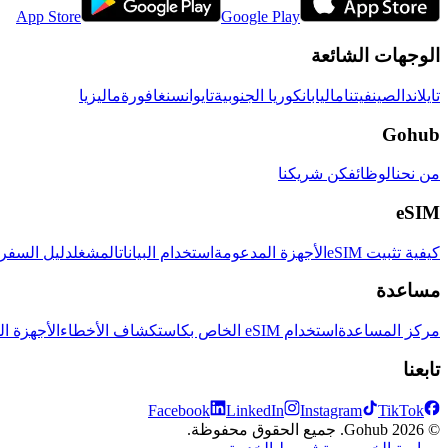
App Store
Google Play
الوجهات الشائعة
تايلاند
الصين
فيتنام
اليابان
كوريا الجنوبية
تايوان
سنغافورة
ماليزيا
Gohub
من نحن
الوظائف
كن شريكنا
eSIM
كيفية تثبيت eSIM
الأجهزة المدعومة
استخدام البيانات
المشغل
دليل السفر eSIM
مساعدة
مركز المساعدة
استخدام eSIM الخاص بك
استكشاف الأخطاء
الأجهزة ال
تابعنا
Facebook
LinkedIn
Instagram
TikTok
© 2026 Gohub. جميع الحقوق محفوظة.