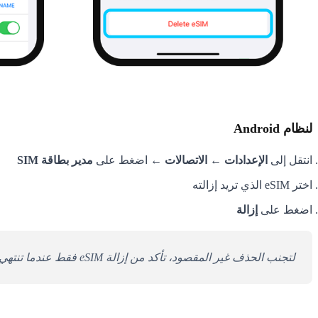
لنظام Android
انتقل إلى
الإعدادات ← الاتصالات
← اضغط على
مدير بطاقة SIM
اختر eSIM الذي تريد إزالته
اضغط على
إزالة
لتجنب الحذف غير المقصود، تأكد من إزالة eSIM فقط عندما تنتهي منه تمامًا. إذا تم حذف eSIM بطريق الخطأ، تأسف Gohub لعدم قدرتها على المساعدة في استعادته.