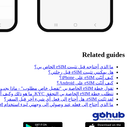
Related guides
ما الذي أحتاجه قبل تثبيت eSIM الخاص بي؟
هل يمكنني تثبيت eSIM قبل رحلتي؟
كيف أثبّت eSIM على iPhone؟
كيف أثبّت eSIM على Android؟
تقول خطة eSIM الخاصة بي "تفعيل خاص مطلوب" - ماذا يجب أن أفعل؟
تتطلب خطة eSIM الخاصة بي التحقق KYC. ما هو ذلك وكيف أُكمله؟
لقد ثبّتت eSIM. هل أحتاج إلى فعل أي شيء آخر قبل السفر؟
ما الذي أحتاج إلى فعله عند وصولي إلى وجهتي لبدء استخدام eSIM الخاص بي؟