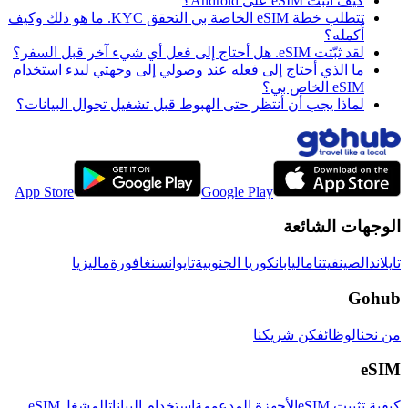
كيف أثبّت eSIM على Android؟
تتطلب خطة eSIM الخاصة بي التحقق KYC. ما هو ذلك وكيف
أُكمله؟
لقد ثبّتت eSIM. هل أحتاج إلى فعل أي شيء آخر قبل السفر؟
ما الذي أحتاج إلى فعله عند وصولي إلى وجهتي لبدء استخدام
eSIM الخاص بي؟
لماذا يجب أن أنتظر حتى الهبوط قبل تشغيل تجوال البيانات؟
App Store
Google Play
الوجهات الشائعة
تايلاند
الصين
فيتنام
اليابان
كوريا الجنوبية
تايوان
سنغافورة
ماليزيا
Gohub
من نحن
الوظائف
كن شريكنا
eSIM
كيفية تثبيت eSIM
الأجهزة المدعومة
استخدام البيانات
المشغل
eSIM