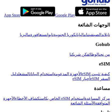
App Store
Google Play
الوجهات الشائعة
تايلاند
الصين
فيتنام
اليابان
كوريا الجنوبية
تايوان
سنغافورة
ماليزيا
Gohub
من نحن
الوظائف
كن شريكنا
eSIM
كيفية تثبيت eSIM
الأجهزة المدعومة
استخدام البيانات
المشغل
دليل
السفر eSIM
أخبار eSIM
مساعدة
مركز المساعدة
استخدام eSIM الخاص بك
استكشاف الأخطاء
الأجهزة
المتوافقة
الأسئلة الشائعة