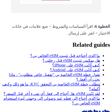
الخطوة 6:
اقرأ السياسات والشروط > ضع علامات في خانات
الاختيار > انقر على إرسال.
Related guides
ما الذي أحتاجه قبل تثبيت eSIM الخاص بي؟
هل يمكنني تثبيت eSIM قبل رحلتي؟
كيف أثبّت eSIM على iPhone؟
كيف أثبّت eSIM على Android؟
تقول خطة eSIM الخاصة بي "تفعيل خاص مطلوب" - ماذا
يجب أن أفعل؟
تتطلب خطة eSIM الخاصة بي التحقق KYC. ما هو ذلك وكيف
أُكمله؟
لقد ثبّتت eSIM. هل أحتاج إلى فعل أي شيء آخر قبل السفر؟
ما الذي أحتاج إلى فعله عند وصولي إلى وجهتي لبدء استخدام
eSIM الخاص بي؟