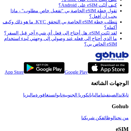
كيف أثبّت eSIM على Android؟
تقول خطة eSIM الخاصة بي "تفعيل خاص مطلوب" - ماذا
يجب أن أفعل؟
تتطلب خطة eSIM الخاصة بي التحقق KYC. ما هو ذلك وكيف
أُكمله؟
لقد ثبّتت eSIM. هل أحتاج إلى فعل أي شيء آخر قبل السفر؟
ما الذي أحتاج إلى فعله عند وصولي إلى وجهتي لبدء استخدام
eSIM الخاص بي؟
App Store
Google Play
الوجهات الشائعة
تايلاند
الصين
فيتنام
اليابان
كوريا الجنوبية
تايوان
سنغافورة
ماليزيا
Gohub
من نحن
الوظائف
كن شريكنا
eSIM