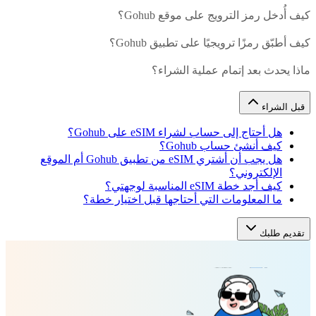
كيف أُدخل رمز الترويج على موقع Gohub؟
كيف أطبّق رمزًا ترويجيًا على تطبيق Gohub؟
ماذا يحدث بعد إتمام عملية الشراء؟
قبل الشراء
هل أحتاج إلى حساب لشراء eSIM على Gohub؟
كيف أنشئ حساب Gohub؟
هل يجب أن أشتري eSIM من تطبيق Gohub أم الموقع
الإلكتروني؟
كيف أجد خطة eSIM المناسبة لوجهتي؟
ما المعلومات التي أحتاجها قبل اختيار خطة؟
تقديم طلبك