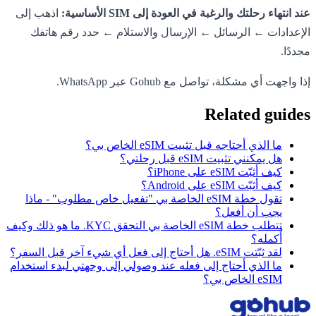
عند انتهاء رحلتك والرغبة في العودة إلى SIM الأساسية:
اذهب إلى
الإعدادات ← الرسائل ← الإرسال والاستلام ← حدد رقم هاتفك
مجددًا.
إذا واجهت أي مشكلة، تواصل مع Gohub عبر WhatsApp.
Related guides
ما الذي أحتاجه قبل تثبيت eSIM الخاص بي؟
هل يمكنني تثبيت eSIM قبل رحلتي؟
كيف أثبّت eSIM على iPhone؟
كيف أثبّت eSIM على Android؟
تقول خطة eSIM الخاصة بي "تفعيل خاص مطلوب" - ماذا
يجب أن أفعل؟
تتطلب خطة eSIM الخاصة بي التحقق KYC. ما هو ذلك وكيف
أُكمله؟
لقد ثبّتت eSIM. هل أحتاج إلى فعل أي شيء آخر قبل السفر؟
ما الذي أحتاج إلى فعله عند وصولي إلى وجهتي لبدء استخدام
eSIM الخاص بي؟