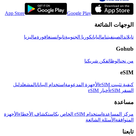
App Store
Google Play
الوجهات الشائعة
تايلاند
الصين
فيتنام
اليابان
كوريا الجنوبية
تايوان
سنغافورة
ماليزيا
Gohub
من نحن
الوظائف
كن شريكنا
eSIM
كيفية تثبيت eSIM
الأجهزة المدعومة
استخدام البيانات
المشغل
دليل
السفر eSIM
أخبار eSIM
مساعدة
مركز المساعدة
استخدام eSIM الخاص بك
استكشاف الأخطاء
الأجهزة
المتوافقة
الأسئلة الشائعة
تابعنا