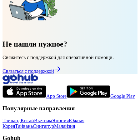
Не нашли нужное?
Свяжитесь с поддержкой для оперативной помощи.
Связаться с поддержкой
App Store
Google Play
Популярные направления
Таиланд
Китай
Вьетнам
Япония
Южная
Корея
Тайвань
Сингапур
Малайзия
Gohub