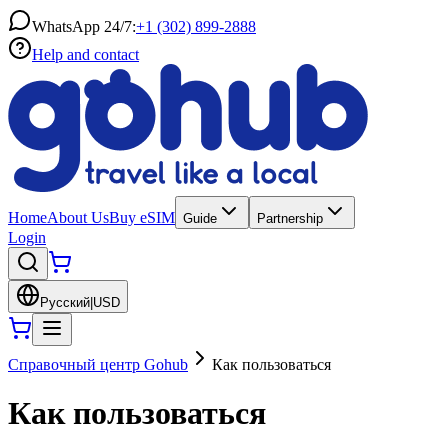
WhatsApp 24/7:
+1 (302) 899-2888
Help and contact
Home
About Us
Buy eSIM
Guide
Partnership
Login
Русский
|
USD
Справочный центр Gohub
Как пользоваться
Как пользоваться