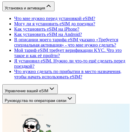
Установка и активация
Что мне нужно перед установкой eSIM?
Могу ли я установить eSIM до поездки?
Как установить eSIM на iPhone?
Как установить eSIM на Android?
В описании моего тарифа eSIM указано «Требуется
специальная активация» - что мне нужно сделать?
Мой тариф eSIM требует верификации KYC. Что это
такое и как её пройти?
Я установил eSIM. Нужно ли что-то ещё сделать перед
поездкой?
Что нужно сделать по прибытии в место назначения,
чтобы начать использовать eSIM?
Управление вашей eSIM
Руководства по операторам связи