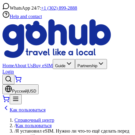
WhatsApp 24/7:
+1 (302) 899-2888
Help and contact
Home
About Us
Buy eSIM
Guide
Partnership
Login
Русский
|
USD
Как пользоваться
Справочный центр
/
Как пользоваться
/
Я установил eSIM. Нужно ли что-то ещё сделать перед