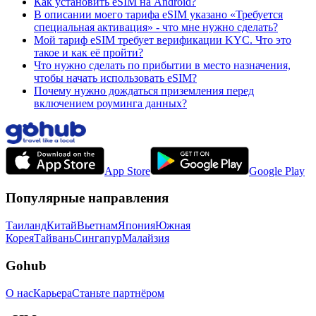
Как установить eSIM на Android?
В описании моего тарифа eSIM указано «Требуется
специальная активация» - что мне нужно сделать?
Мой тариф eSIM требует верификации KYC. Что это
такое и как её пройти?
Что нужно сделать по прибытии в место назначения,
чтобы начать использовать eSIM?
Почему нужно дождаться приземления перед
включением роуминга данных?
App Store
Google Play
Популярные направления
Таиланд
Китай
Вьетнам
Япония
Южная
Корея
Тайвань
Сингапур
Малайзия
Gohub
О нас
Карьера
Станьте партнёром