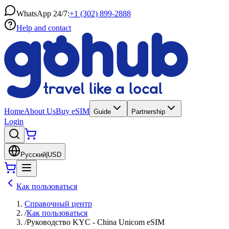
WhatsApp 24/7:
+1 (302) 899-2888
Help and contact
Home
About Us
Buy eSIM
Guide
Partnership
Login
Русский
|
USD
Как пользоваться
Справочный центр
/
Как пользоваться
/
Руководство KYC - China Unicom eSIM