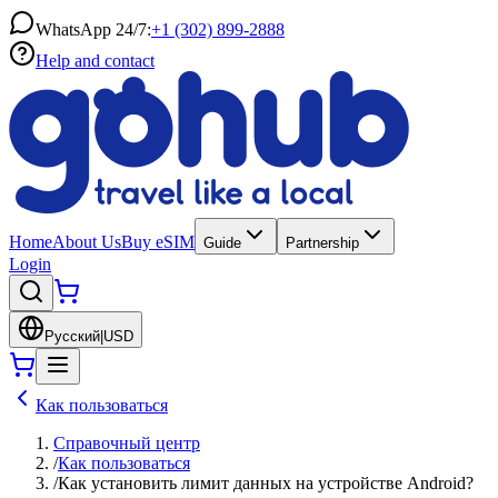
WhatsApp 24/7:
+1 (302) 899-2888
Help and contact
Home
About Us
Buy eSIM
Guide
Partnership
Login
Русский
|
USD
Как пользоваться
Справочный центр
/
Как пользоваться
/
Как установить лимит данных на устройстве Android?