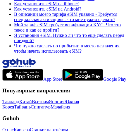
Как установить eSIM на iPhone?
Как установить eSIM на Android?
В описании моего тарифа eSIM указано «Требуется
специальная активация» - что мне нужно сделать?
Мой тариф eSIM требует верификации KYC. Что это
такое и как её пройти?
Я установил eSIM. Нужно ли что-то ещё сделать перед
поездкой?
Что нужно сделать по прибытии в место назначения,
чтобы начать использовать eSIM?
App Store
Google Play
Популярные направления
Таиланд
Китай
Вьетнам
Япония
Южная
Корея
Тайвань
Сингапур
Малайзия
Gohub
О нас
Карьера
Станьте партнёром