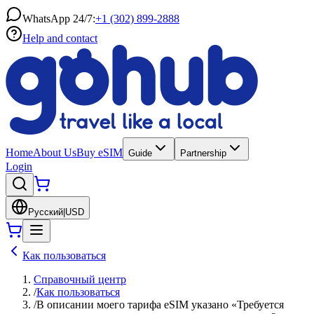
WhatsApp 24/7:
+1 (302) 899-2888
Help and contact
Home
About Us
Buy eSIM
Guide
Partnership
Login
Русский
|
USD
Как пользоваться
Справочный центр
/
Как пользоваться
/
В описании моего тарифа eSIM указано «Требуется