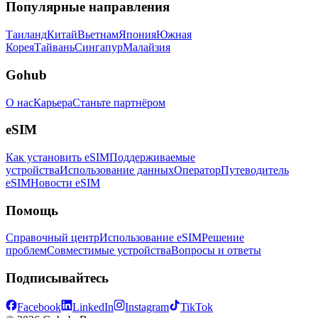
Популярные направления
Таиланд
Китай
Вьетнам
Япония
Южная
Корея
Тайвань
Сингапур
Малайзия
Gohub
О нас
Карьера
Станьте партнёром
eSIM
Как установить eSIM
Поддерживаемые
устройства
Использование данных
Оператор
Путеводитель
eSIM
Новости eSIM
Помощь
Справочный центр
Использование eSIM
Решение
проблем
Совместимые устройства
Вопросы и ответы
Подписывайтесь
Facebook
LinkedIn
Instagram
TikTok