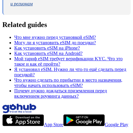
и регионам
Related guides
Что мне нужно перед установкой eSIM?
Могу ли я установить eSIM до поездки?
Как установить eSIM на iPhone?
Как установить eSIM на Android?
Мой тариф eSIM требует верификации KYC. Что это
такое и как её пройти?
Я установил eSIM. Нужно ли что-то ещё сделать перед
поездкой?
Что нужно сделать по прибытии в место назначения,
чтобы начать использовать eSIM?
Почему нужно дождаться приземления перед
включением роуминга данных?
App Store
Google Play